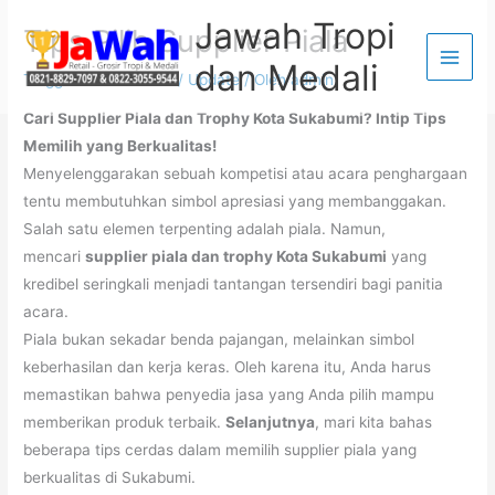
Lewati
Jawah Tropi
Tips Pilih Supplier Piala
ke
dan Medali
konten
Tinggalkan Komentar
/
Update
/ Oleh
admin
Cari Supplier Piala dan Trophy Kota Sukabumi? Intip Tips
Memilih yang Berkualitas!
Menyelenggarakan sebuah kompetisi atau acara penghargaan
tentu membutuhkan simbol apresiasi yang membanggakan.
Salah satu elemen terpenting adalah piala. Namun,
mencari
supplier piala dan trophy Kota Sukabumi
yang
kredibel seringkali menjadi tantangan tersendiri bagi panitia
acara.
Piala bukan sekadar benda pajangan, melainkan simbol
keberhasilan dan kerja keras. Oleh karena itu, Anda harus
memastikan bahwa penyedia jasa yang Anda pilih mampu
memberikan produk terbaik.
Selanjutnya
, mari kita bahas
beberapa tips cerdas dalam memilih supplier piala yang
berkualitas di Sukabumi.