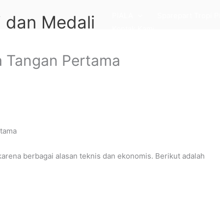
PIALA
Sparepart Tropi P
 dan Medali
Kontak Kami
la Tangan Pertama
rtama
rena berbagai alasan teknis dan ekonomis. Berikut adalah