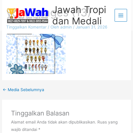
Lewati
Jawah Tropi
your images (13)
ke
dan Medali
konten
Tinggalkan Komentar
/ Oleh
admin
/
Januari 31, 2026
←
Media Sebelumnya
Tinggalkan Balasan
Alamat email Anda tidak akan dipublikasikan.
Ruas yang
wajib ditandai
*