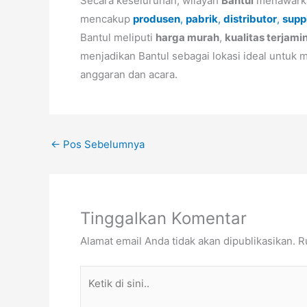
Secara keseluruhan, wilayah
Bantul
menawarka
mencakup
produsen
,
pabrik
,
distributor
,
supp
Bantul meliputi
harga murah
,
kualitas terjami
menjadikan Bantul sebagai lokasi ideal untuk
anggaran dan acara.
←
Pos Sebelumnya
Tinggalkan Komentar
Alamat email Anda tidak akan dipublikasikan.
R
Ketik
di