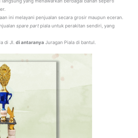
si langsung yang menawarkan berbagai bahan seperti
er.
n ini melayani penjualan secara grosir maupun eceran.
njualan
spare part
piala untuk perakitan sendiri, yang
a di Jl.
di antaranya
Juragan Piala di bantul.