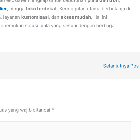
n ekosistem lengkap untuk kebutuhan
piala dan trofi
,
lier
,
hingga
toko terdekat
. Keunggulan utama berbelanja di
n
, layanan
kustomisasi
, dan
akses mudah
. Hal ini
 menemukan solusi piala yang sesuai dengan berbagai
Selanjutnya Pos
uas yang wajib ditandai
*