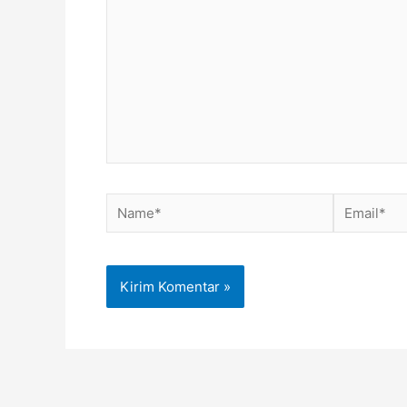
sini..
Name*
Email*