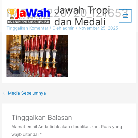
Lewati
Jawah Tropi
IMG_20220720_121653
ke
dan Medali
konten
Tinggalkan Komentar
/ Oleh
admin
/
November 25, 2025
←
Media Sebelumnya
Tinggalkan Balasan
Alamat email Anda tidak akan dipublikasikan.
Ruas yang
wajib ditandai
*