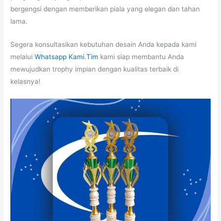
bergengsi dengan memberikan piala yang elegan dan tahan
lama.
Segera konsultasikan kebutuhan desain Anda kepada kami
melalui
Whatsapp Kami
.
Tim
kami siap membantu Anda
mewujudkan trophy impian dengan kualitas terbaik di
kelasnya!