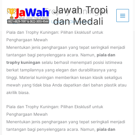
Lewati
Jawah Tropi
Piala dan Trophy Kuningan
ke
dan Medali
konten
Tinggalkan Komentar
/
Update
/ Oleh
admin
Piala dan Trophy Kuningan: Pilihan Eksklusif untuk
Penghargaan Mewah
Menentukan jenis penghargaan yang tepat seringkali menjadi
tantangan bagi penyelenggara acara. Namun,
piala dan
trophy kuningan
selalu berhasil menempati posisi istimewa
berkat tampilannya yang elegan dan durabilitasnya yang
tinggi. Material kuningan memberikan kesan klasik sekaligus
mewah yang tidak bisa Anda dapatkan dari bahan plastik atau
akrilik biasa.
Piala dan Trophy Kuningan: Pilihan Eksklusif untuk
Penghargaan Mewah
Menentukan jenis penghargaan yang tepat seringkali menjadi
tantangan bagi penyelenggara acara. Namun,
piala dan