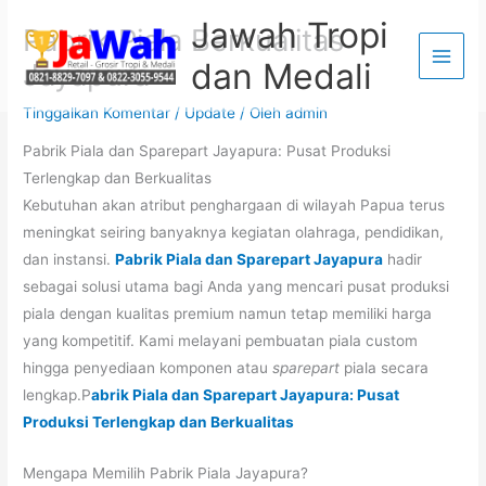
Lewati
Jawah Tropi
Pabrik Piala Berkualitas
ke
dan Medali
Jayapura
konten
Tinggalkan Komentar
/
Update
/ Oleh
admin
Pabrik Piala dan Sparepart Jayapura: Pusat Produksi
Terlengkap dan Berkualitas
Kebutuhan akan atribut penghargaan di wilayah Papua terus
meningkat seiring banyaknya kegiatan olahraga, pendidikan,
dan instansi.
Pabrik Piala dan Sparepart Jayapura
hadir
sebagai solusi utama bagi Anda yang mencari pusat produksi
piala dengan kualitas premium namun tetap memiliki harga
yang kompetitif. Kami melayani pembuatan piala custom
hingga penyediaan komponen atau
sparepart
piala secara
lengkap.P
abrik Piala dan Sparepart Jayapura: Pusat
Produksi Terlengkap dan Berkualitas
Mengapa Memilih Pabrik Piala Jayapura?