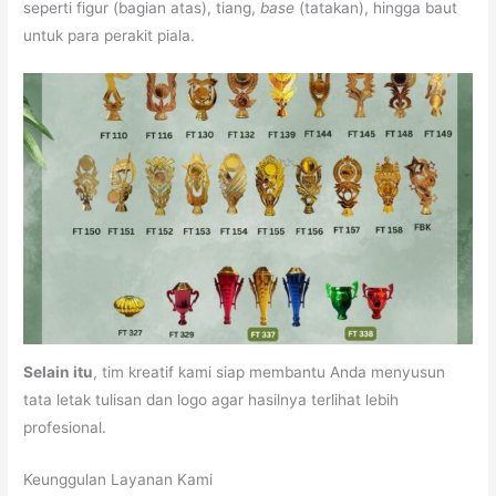
seperti figur (bagian atas), tiang,
base
(tatakan), hingga baut
untuk para perakit piala.
Selain itu
, tim kreatif kami siap membantu Anda menyusun
tata letak tulisan dan logo agar hasilnya terlihat lebih
profesional.
Keunggulan Layanan Kami