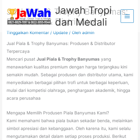
Lewati
Jawah Tropi
Jual Piala & Trophy Banyumas:
ke
dan Medali
Produsen & Distributor
konten
Tinggalkan Komentar
/
Update
/ Oleh
admin
Jual Piala & Trophy Banyumas: Produsen & Distributor
Terpercaya
Mencari pusat
Jual Piala & Trophy Banyumas
yang
menawarkan kualitas premium dengan harga terjangkau kini
semakin mudah. Sebagai produsen dan distributor utama, kami
menyediakan berbagai pilihan trofi untuk berbagai keperluan,
mulai dari kompetisi olahraga, penghargaan akademik, hingga
acara perusahaa
Mengapa Memilih Produsen Piala Banyumas Kami?
Kami memahami bahwa piala bukan sekadar benda, melainkan
simbol apresiasi dan kebanggaan. Oleh karena itu, kami selalu
mengutamakan detail dalam setiap proses produksi. Berikut