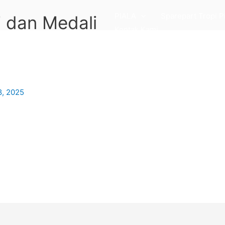
PIALA
Sparepart Tropi P
 dan Medali
Kontak Kami
8, 2025