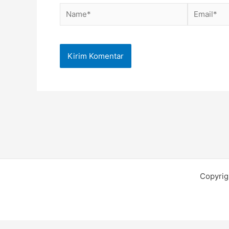
Name*
Email*
Copyrig
blp-market
SEO Test Anchor
Visit W3Schools