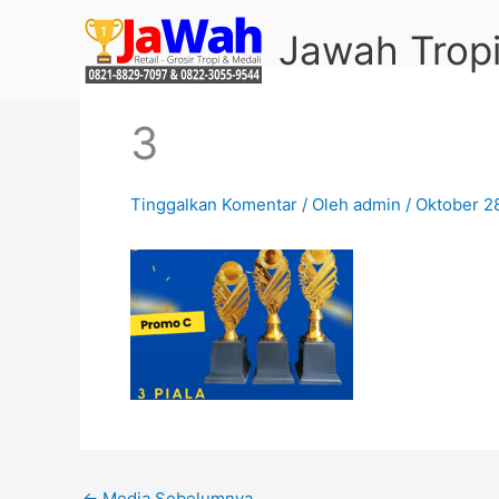
Lewati
Jawah Tropi
ke
konten
3
Tinggalkan Komentar
/ Oleh
admin
/
Oktober 2
←
Media Sebelumnya