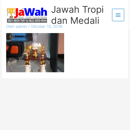
Lewati
Jawah Tropi
K408
ke
dan Medali
konten
Oleh
admin
/
Oktober 15, 2018