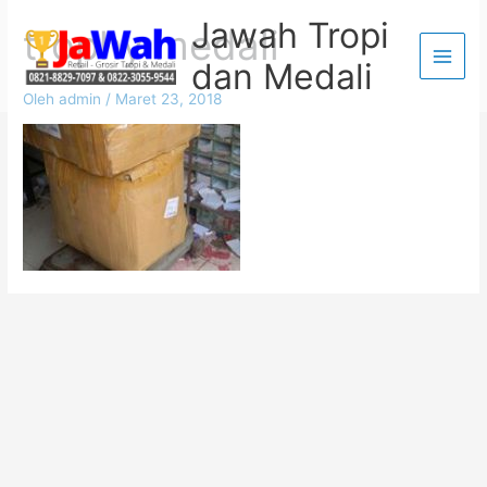
Lewati
Jawah Tropi
trophy medali
ke
dan Medali
konten
Oleh
admin
/
Maret 23, 2018