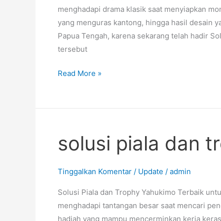
menghadapi drama klasik saat menyiapkan mom
yang menguras kantong, hingga hasil desain 
Papua Tengah, karena sekarang telah hadir S
tersebut
Read More »
solusi piala dan 
solusi
piala
dan
Tinggalkan Komentar
/
Update
/
admin
trophy
Yahukimo
Solusi Piala dan Trophy Yahukimo Terbaik untu
menghadapi tantangan besar saat mencari pen
hadiah yang mampu mencerminkan kerja keras p