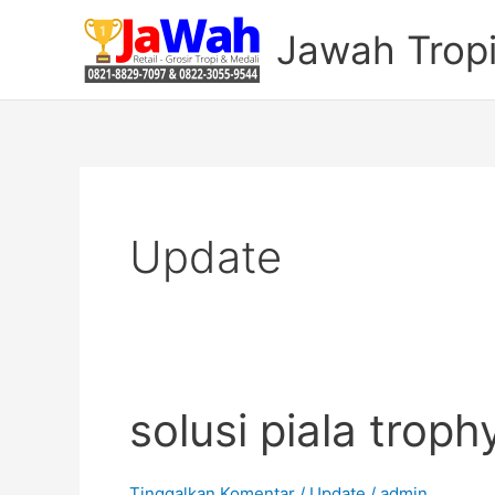
Lewati
Jawah Tropi
ke
konten
Update
solusi piala trop
solusi
piala
trophy
Tinggalkan Komentar
/
Update
/
admin