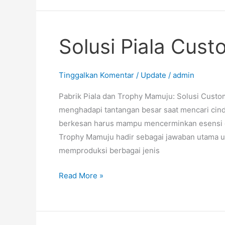
Solusi Piala Cus
Solusi
Piala
Custom
Tinggalkan Komentar
/
Update
/
admin
Mamuju
Pabrik Piala dan Trophy Mamuju: Solusi Custo
menghadapi tantangan besar saat mencari cin
berkesan harus mampu mencerminkan esensi dari
Trophy Mamuju hadir sebagai jawaban utama u
memproduksi berbagai jenis
Read More »