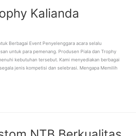
rophy Kalianda
ntuk Berbagai Event Penyelenggara acara selalu
an untuk para pemenang. Produsen Piala dan Trophy
emenuhi kebutuhan tersebut. Kami menyediakan berbagai
k segala jenis kompetisi dan selebrasi. Mengapa Memilih
stom NTB Berkualitas