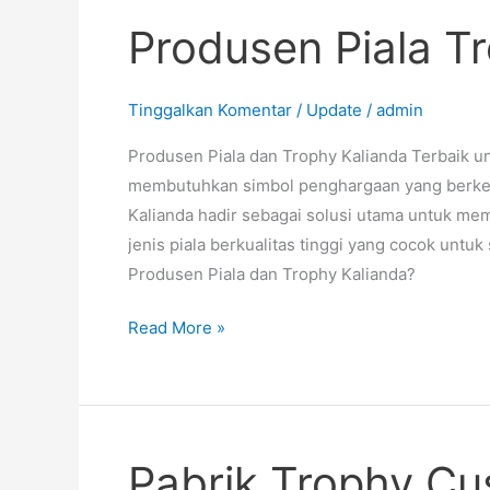
Produsen Piala T
Produsen
Piala
Trophy
Tinggalkan Komentar
/
Update
/
admin
Kalianda
Produsen Piala dan Trophy Kalianda Terbaik u
membutuhkan simbol penghargaan yang berkes
Kalianda hadir sebagai solusi utama untuk m
jenis piala berkualitas tinggi yang cocok untu
Produsen Piala dan Trophy Kalianda?
Read More »
Pabrik Trophy Cu
Pabrik