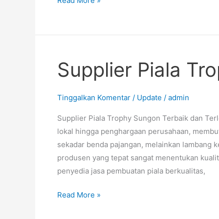
Read More »
Supplier Piala T
Supplier
Piala
Trophy
Tinggalkan Komentar
/
Update
/
admin
Sungon
Supplier Piala Trophy Sungon Terbaik dan Terl
lokal hingga penghargaan perusahaan, membut
sekadar benda pajangan, melainkan lambang kerj
produsen yang tepat sangat menentukan kuali
penyedia jasa pembuatan piala berkualitas,
Read More »