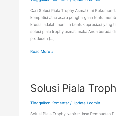
asmat
Cari Solusi Piala Trophy Asmat? Ini Rekomen
kompetisi atau acara penghargaan tentu memb
krusial adalah memilih bentuk apresiasi yang
solusi piala trophy asmat, maka Anda berada d
produsen […]
Read More »
Solusi Piala Trop
Solusi
Piala
Trophy
Tinggalkan Komentar
/
Update
/
admin
Nabire
Solusi Piala Trophy Nabire: Jasa Pembuatan Pi